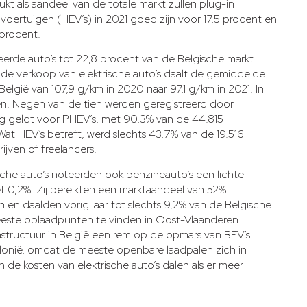
ukt als aandeel van de totale markt zullen plug-in
voertuigen (HEV’s) in 2021 goed zijn voor 17,5 procent en
 procent.
iceerde auto’s tot 22,8 procent van de Belgische markt
n de verkoop van elektrische auto’s daalt de gemiddelde
lgië van 107,9 g/km in 2020 naar 97,1 g/km in 2021. In
en. Negen van de tien werden geregistreerd door
ng geldt voor PHEV’s, met 90,3% van de 44.815
Wat HEV’s betreft, werd slechts 43,7% van de 19.516
jven of freelancers.
sche auto’s noteerden ook benzineauto’s een lichte
et 0,2%. Zij bereikten een marktaandeel van 52%.
n en daalden vorig jaar tot slechts 9,2% van de Belgische
meeste oplaadpunten te vinden in Oost-Vlaanderen.
astructuur in België een rem op de opmars van BEV’s.
Wallonië, omdat de meeste openbare laadpalen zich in
 de kosten van elektrische auto’s dalen als er meer