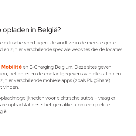
o opladen in België?
 elektrische voertuigen. Je vindt ze in de meeste grote
ien zijn er verschillende speciale websites die de locaties
 Mobilité
en E-Charging Belgium. Deze sites geven
tion, het adres en de contactgegevens van elk station en
zijn er verschillende mobiele apps (zoals PlugShare)
nt vinden.
s oplaadmogelijkheden voor elektrische auto’s – vraag er
re oplaadstations is het gemakkelijk om een plek te
gië.