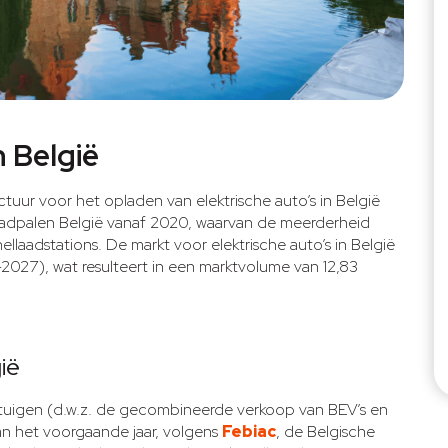
n België
ctuur voor het opladen van elektrische auto’s in België
aadpalen België vanaf 2020, waarvan de meerderheid
laadstations. De markt voor elektrische auto’s in België
2027), wat resulteert in een marktvolume van 12,83
ië
ertuigen (d.w.z. de gecombineerde verkoop van BEV’s en
an het voorgaande jaar, volgens
Febiac
, de Belgische