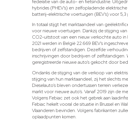
federatie van de auto- en fietsindustrie. Uitgedr
hybrides (PHEV’s) en zelfopladende elektrische 
batterij-elektrische voertuigen (BEV’s) voor 5,3
In totaal stijgt het marktaandeel van geëlektrif
voor nieuwe voertuigen. Dankzij de stijging va
CO2-uitstoot van een nieuw verkochte auto in Be
2021 werden in België 22.669 BEV’s ingeschrev
bedrijven of zelfstandigen. Dezelfde verhoudi
inschrijvingen door bedrijven of zelfstandigen. 
geregistreerde nieuwe auto’s gekocht door bedri
Ondanks de stijging van de verkoop van elektri
stijging van hun marktaandeel, zij het slechts m
Dieselauto’s bleven ondertussen terrein verlieze
markt voor nieuwe auto’s. Vanaf 2019 zijn de 
Volgens Febiac zet ook het gebrek aan laadinfr
Febiac hekelt vooral de situatie in Brussel en 
Vlaanderen bevinden. Volgens fabrikanten zullen
oplaadpunten komen.