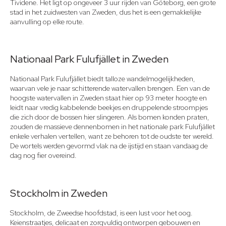
Tividene. Het ligt op ongeveer 3 uur rijden van Göteborg, een grote
stad in het zuidwesten van Zweden, dus het is een gemakkelijke
aanvulling op elke route.
Nationaal Park Fulufjället in Zweden
Nationaal Park Fulufjället biedt talloze wandelmogelijkheden,
waarvan vele je naar schitterende watervallen brengen. Een van de
hoogste watervallen in Zweden staat hier op 93 meter hoogte en
leidt naar vredig kabbelende beekjes en druppelende stroompjes
die zich door de bossen hier slingeren. Als bomen konden praten,
zouden de massieve dennenbomen in het nationale park Fulufjället
enkele verhalen vertellen, want ze behoren tot de oudste ter wereld.
De wortels werden gevormd vlak na de ijstijd en staan vandaag de
dag nog fier overeind.
Stockholm in Zweden
Stockholm, de Zweedse hoofdstad, is een lust voor het oog.
Keienstraatjes, delicaat en zorgvuldig ontworpen gebouwen en