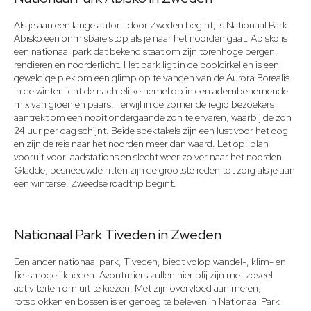
Als je aan een lange autorit door Zweden begint, is Nationaal Park
Abisko een onmisbare stop als je naar het noorden gaat. Abisko is
een nationaal park dat bekend staat om zijn torenhoge bergen,
rendieren en noorderlicht. Het park ligt in de poolcirkel en is een
geweldige plek om een glimp op te vangen van de Aurora Borealis.
In de winter licht de nachtelijke hemel op in een adembenemende
mix van groen en paars. Terwijl in de zomer de regio bezoekers
aantrekt om een nooit ondergaande zon te ervaren, waarbij de zon
24 uur per dag schijnt. Beide spektakels zijn een lust voor het oog
en zijn de reis naar het noorden meer dan waard. Let op: plan
vooruit voor laadstations en slecht weer zo ver naar het noorden.
Gladde, besneeuwde ritten zijn de grootste reden tot zorg als je aan
een winterse, Zweedse roadtrip begint.
Nationaal Park Tiveden in Zweden
Een ander nationaal park, Tiveden, biedt volop wandel-, klim- en
fietsmogelijkheden. Avonturiers zullen hier blij zijn met zoveel
activiteiten om uit te kiezen. Met zijn overvloed aan meren,
rotsblokken en bossen is er genoeg te beleven in Nationaal Park