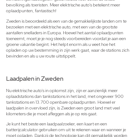
bevolking als toeristen. Meer elektrische auto’s betekent meer
oplaadpunten, fantastisch!
Zweden is beoordeeld als een van de gemakkelijkste landen om te
bezoeken met een elektrische auto, met een van de grootste
aantallen snelladers in Europa. Hoewel het aantal oplaadpunten
toeneemt, moet je je nog steeds voorbereiden voordat je aan een
groene vakantie begint. Het helpt enorm als u weet hoe het
opladen op uw bestemming in zijn werk gaat, waar de stations zich
bevinden en als u uw route uitstippelt.
Laadpalen in Zweden
Nu elektrische auto’s in opkomst zijn, zijn er aanzienlijk meer
oplaadstations dan tankstations in het land, met ongeveer 900
tankstations en 13.700 openbare oplaadpunten. Hoewel er
laadpalen in overvloed zijn, is Zweden een groot land met veel
kilometers die je moet afleggen als je op reis gaat.
Je kunt het beste een laadpaalzoeker, een kaart en een
batterijcalculator gebruiken om uit te rekenen waar en wanneer je
moet opladen. Dankzij de technologie kan dit gemakkelijk worden