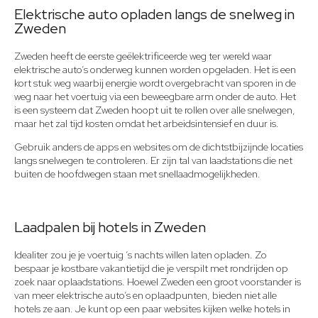
Elektrische auto opladen langs de snelweg in
Zweden​
Zweden heeft de eerste geëlektrificeerde weg ter wereld waar
elektrische auto’s onderweg kunnen worden opgeladen. Het is een
kort stuk weg waarbij energie wordt overgebracht van sporen in de
weg naar het voertuig via een beweegbare arm onder de auto. Het
is een systeem dat Zweden hoopt uit te rollen over alle snelwegen,
maar het zal tijd kosten omdat het arbeidsintensief en duur is.
Gebruik anders de apps en websites om de dichtstbijzijnde locaties
langs snelwegen te controleren. Er zijn tal van laadstations die net
buiten de hoofdwegen staan met snellaadmogelijkheden.
Laadpalen bij hotels in Zweden
Idealiter zou je je voertuig ’s nachts willen laten opladen. Zo
bespaar je kostbare vakantietijd die je verspilt met rondrijden op
zoek naar oplaadstations. Hoewel Zweden een groot voorstander is
van meer elektrische auto’s en oplaadpunten, bieden niet alle
hotels ze aan. Je kunt op een paar websites kijken welke hotels in