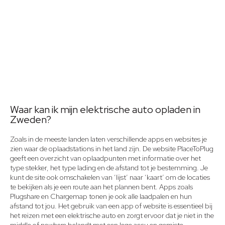
Waar kan ik mijn elektrische auto opladen in
Zweden?
Zoals in de meeste landen laten verschillende apps en websites je
zien waar de oplaadstations in het land zijn. De website PlaceToPlug
geeft een overzicht van oplaadpunten met informatie over het
type stekker, het type lading en de afstand tot je bestemming. Je
kunt de site ook omschakelen van ‘lijst’ naar ‘kaart’ om de locaties
te bekijken als je een route aan het plannen bent. Apps zoals
Plugshare en Chargemap tonen je ook alle laadpalen en hun
afstand tot jou. Het gebruik van een app of website is essentieel bij
het reizen met een elektrische auto en zorgt ervoor dat je niet in the
middle of nowhere belandt met een lege accu en gemiste