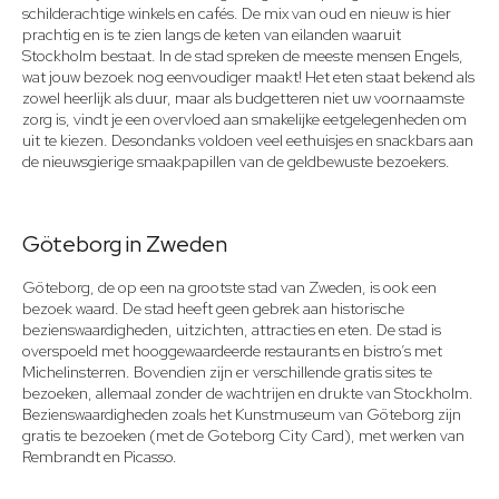
schilderachtige winkels en cafés. De mix van oud en nieuw is hier
prachtig en is te zien langs de keten van eilanden waaruit
Stockholm bestaat. In de stad spreken de meeste mensen Engels,
wat jouw bezoek nog eenvoudiger maakt! Het eten staat bekend als
zowel heerlijk als duur, maar als budgetteren niet uw voornaamste
zorg is, vindt je een overvloed aan smakelijke eetgelegenheden om
uit te kiezen. Desondanks voldoen veel eethuisjes en snackbars aan
de nieuwsgierige smaakpapillen van de geldbewuste bezoekers.
Göteborg in Zweden
Göteborg, de op een na grootste stad van Zweden, is ook een
bezoek waard. De stad heeft geen gebrek aan historische
bezienswaardigheden, uitzichten, attracties en eten. De stad is
overspoeld met hooggewaardeerde restaurants en bistro’s met
Michelinsterren. Bovendien zijn er verschillende gratis sites te
bezoeken, allemaal zonder de wachtrijen en drukte van Stockholm.
Bezienswaardigheden zoals het Kunstmuseum van Göteborg zijn
gratis te bezoeken (met de Goteborg City Card), met werken van
Rembrandt en Picasso.